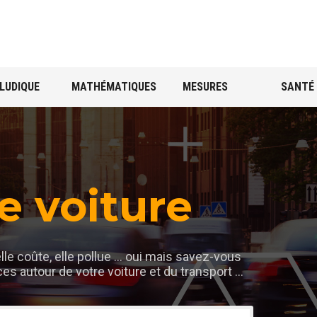
LUDIQUE
MATHÉMATIQUES
MESURES
SANTÉ
e voiture
elle coûte, elle pollue ... oui mais savez-vous
s autour de votre voiture et du transport ...