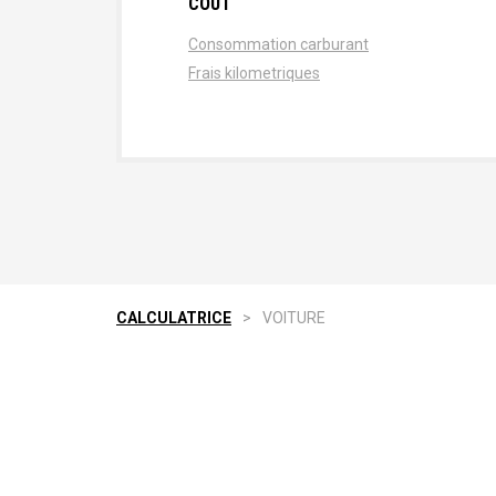
COÛT
Consommation carburant
Frais kilometriques
CALCULATRICE
>
VOITURE