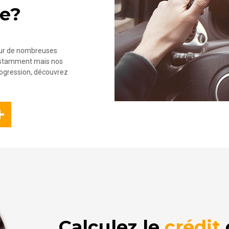
re?
our de nombreuses
onstamment mais nos
rogression, découvrez
Calculez le
crédit
d