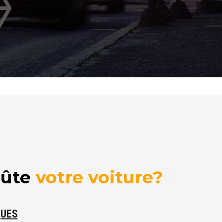
oûte
votre voiture?
QUES