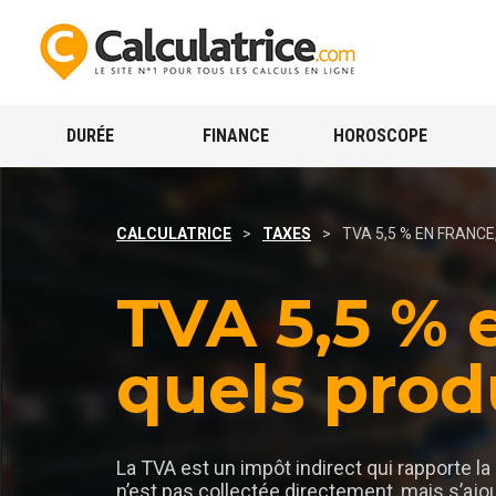
DURÉE
FINANCE
HOROSCOPE
CALCULATRICE
>
TAXES
>
TVA 5,5 % EN FRANCE
TVA 5,5 % 
quels prod
La TVA est un impôt indirect qui rapporte la 
n’est pas collectée directement, mais s’ajou