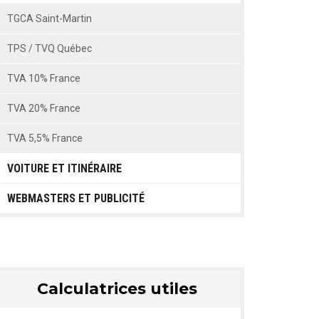
TGCA Saint-Martin
TPS / TVQ Québec
TVA 10% France
TVA 20% France
TVA 5,5% France
VOITURE ET ITINÉRAIRE
TVA Belgique
WEBMASTERS ET PUBLICITÉ
TVA Corse
TVA Espagne
TVA Italie
Calculatrices utiles
TVA Luxembourg
TVA Pays Bas