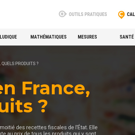
LUDIQUE
MATHÉMATIQUES
MESURES
SANTÉ
, QUELS PRODUITS ?
en France,
uits ?
moitié des recettes fiscales de l’État. Elle
te au prix de tous les produits qui y sont