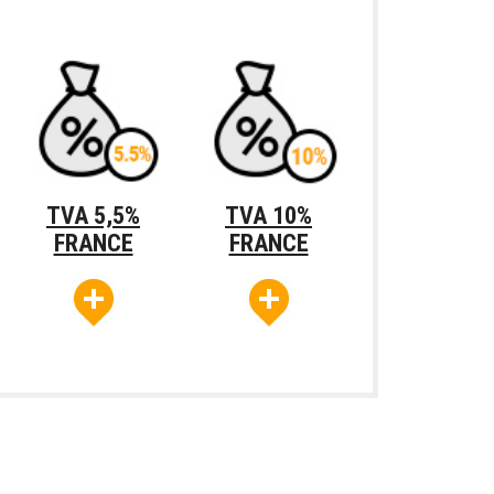
TVA Roumanie
TVA Royaume-Uni
TVA 5,5%
TVA 10%
FRANCE
FRANCE