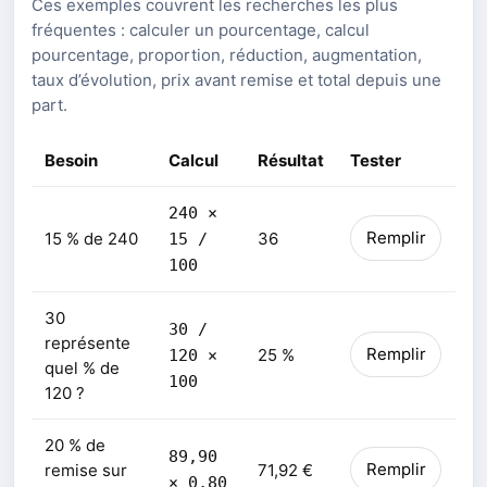
Ces exemples couvrent les recherches les plus
fréquentes : calculer un pourcentage, calcul
pourcentage, proportion, réduction, augmentation,
taux d’évolution, prix avant remise et total depuis une
part.
Besoin
Calcul
Résultat
Tester
240 ×
Remplir
15 % de 240
36
15 /
100
30
30 /
représente
Remplir
25 %
120 ×
quel % de
100
120 ?
20 % de
89,90
Remplir
remise sur
71,92 €
× 0,80