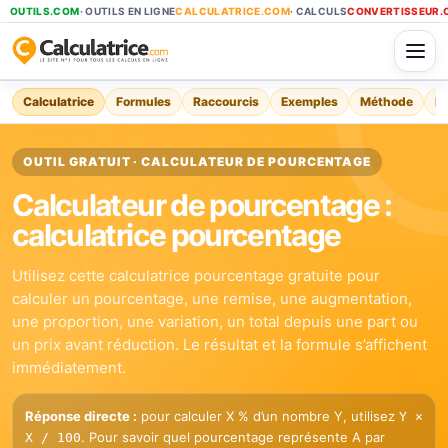
OUTILS.COM
· OUTILS EN LIGNE
CALCULATRICE.COM
· CALCULS
CONVERTISSEUR.
Calculatrice
Formules
Raccourcis
Exemples
Méthode
Er
OUTIL GRATUIT · CALCULATEUR DE POURCENTAGE
Calculateur de pourcentage :
calculatrice pourcentage
Utilisez cette calculatrice pourcentage gratuite pour
calculer un pourcentage, une remise, une augmentation,
une proportion, une variation, un total depuis une part ou
un prix avant réduction. Le résultat et la formule s’affichent
immédiatement.
Réponse directe :
pour calculer X % d’un nombre Y, utilisez
Y ×
. Pour savoir quel pourcentage représente A par
X / 100