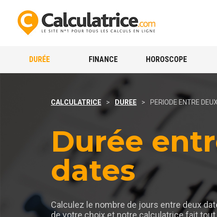
DURÉE
FINANCE
HOROSCOPE
CALCULATRICE
>
DUREE
>
PERIODE ENTRE DEU
Durée ent
dates
Calculez le nombre de jours entre deux da
de votre choix et notre calculatrice fait tout 