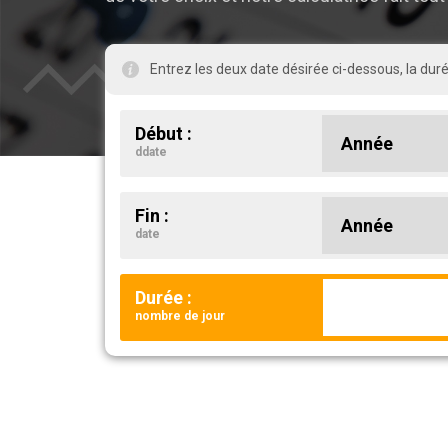
Entrez les deux date désirée ci-dessous, la du
Début :
ddate
Fin :
date
Durée :
nombre de jour