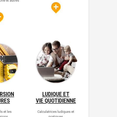
one et autres
RSION
LUDIQUE ET
URES
VIE QUOTIDIENNE
ls et les
Calculatrices ludiques et
sions
pratiques