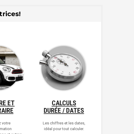
rices!
RE ET
CALCULS
RAIRE
DURÉE / DATES
z votre
Les chiffres et les dates,
mation
idéal pour tout calculer.