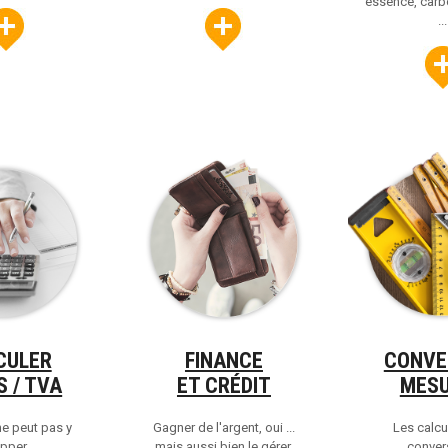
essence, carb
...
CULER
FINANCE
CONVE
S / TVA
ET CRÉDIT
MES
ne peut pas y
Gagner de l'argent, oui ...
Les calcu
per ...
mais aussi bien le gérer.
conver